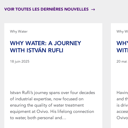
VOIR TOUTES LES DERNIÈRES NOUVELLES
Why Water
Why W
WHY WATER: A JOURNEY
WHY
WITH ISTVÁN RUFLI
WIT
18 juin 2025
20 mai
Istvan Rufli’s journey spans over four decades
Havin
of industrial expertise, now focused on
and t
ensuring the quality of water treatment
is dr
equipment at Ovivo. His lifelong connection
acces
to water, both personal and…
Oviv