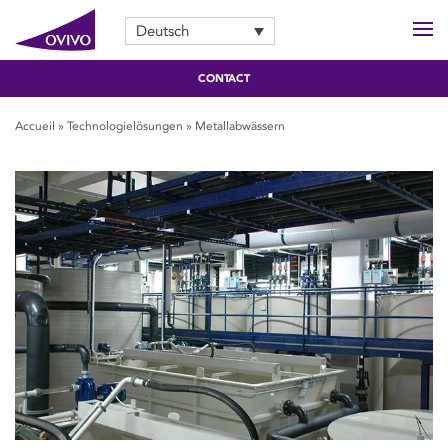
Deutsch
CONTACT
Accueil
»
Technologielösungen
»
Metallabwässern