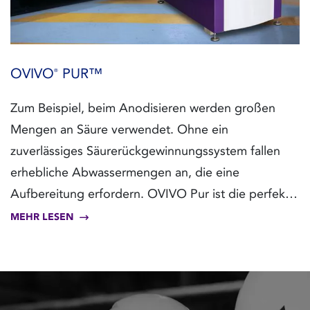
OVIVO
PUR™
®
Zum Beispiel, beim Anodisieren werden großen
Mengen an Säure verwendet. Ohne ein
zuverlässiges Säurerückgewinnungssystem fallen
erhebliche Abwassermengen an, die eine
Aufbereitung erfordern. OVIVO Pur ist die perfekte
Lösung für die Säurerückgewinnung, es senkt die
MEHR LESEN
Betriebskosten und optimiert die Lebensdauer von
Prozesschemikalien.